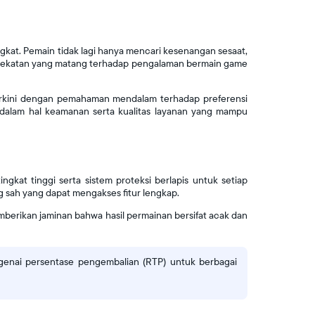
gkat. Pemain tidak lagi hanya mencari kesenangan sesaat,
ekatan yang matang terhadap pengalaman bermain game
erkini dengan pemahaman mendalam terhadap preferensi
 dalam hal keamanan serta kualitas layanan yang mampu
kat tinggi serta sistem proteksi berlapis untuk setiap
g sah yang dapat mengakses fitur lengkap.
mberikan jaminan bahwa hasil permainan bersifat acak dan
genai persentase pengembalian (RTP) untuk berbagai